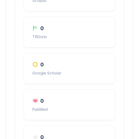
Scopus
0
TRDizin
0
Google Scholar
0
PubMed
0