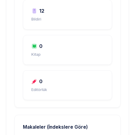
12
Bildiri
0
Kitap
0
Editörlük
Makaleler (İndekslere Göre)