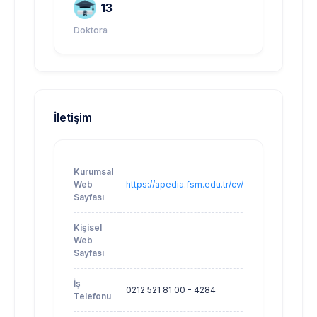
13
Doktora
İletişim
Kurumsal
Web
https://apedia.fsm.edu.tr/cv/bcan
Sayfası
Kişisel
Web
-
Sayfası
İş
0212 521 81 00 - 4284
Telefonu