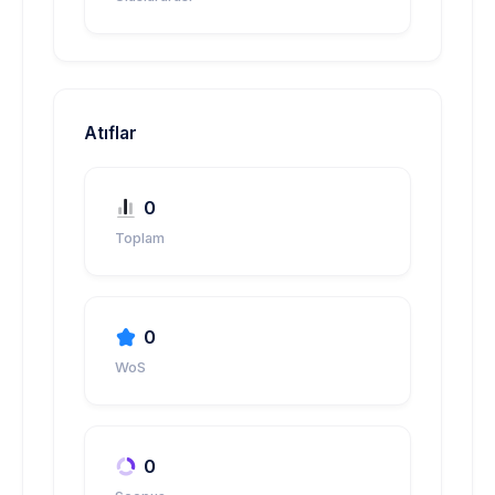
Atıflar
0
Toplam
0
WoS
0