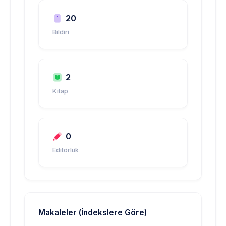
20
Bildiri
2
Kitap
0
Editörlük
Makaleler (İndekslere Göre)