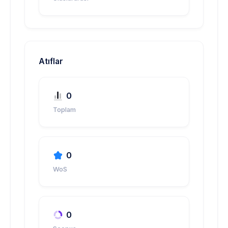
Atıflar
0
Toplam
0
WoS
0