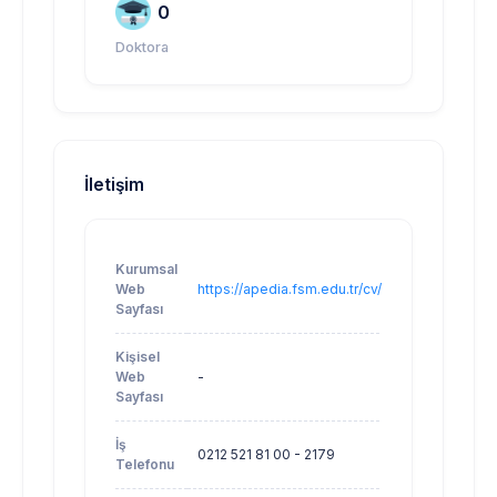
0
Doktora
İletişim
Kurumsal
Web
https://apedia.fsm.edu.tr/cv/mhakyuz
Sayfası
Kişisel
Web
-
Sayfası
İş
0212 521 81 00 - 2179
Telefonu