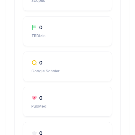
Scopus
0
TRDizin
0
Google Scholar
0
PubMed
0