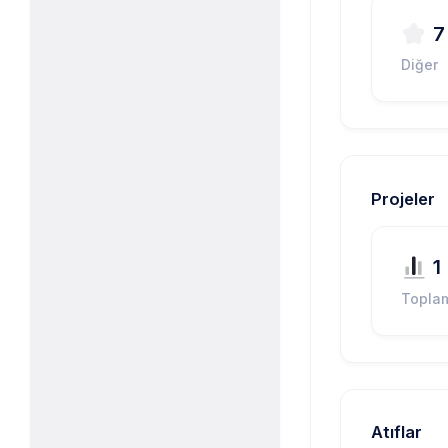
7
Diğer
Projeler
1
Topla
Atıflar