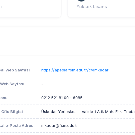
m
Yüksek Lisans
al Web Sayfası
https://apedia.fsm.edu.tr/cv/mkacar
 Web Sayfası
-
fonu
0212 521 81 00 - 6085
 Ofis Bilgisi
Üsküdar Yerleşkesi - Valide-i Atik Mah. Eski Topta
al e-Posta Adresi
mkacar@fsm.edu.tr