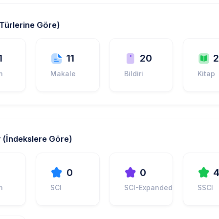
(Türlerine Göre)
1
11
20
m
Makale
Bildiri
Kitap
 (İndekslere Göre)
1
0
0
m
SCI
SCI-Expanded
SSCI