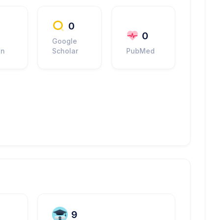
0
0
0
Google
in
Scholar
PubMed
9