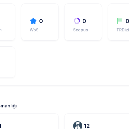
0
0
m
WoS
Scopus
TRDiz
manlığı
12
1