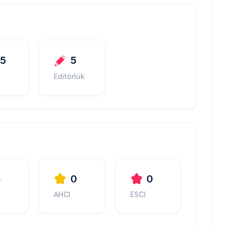
25
5
Editörlük
4
0
0
AHCI
ESCI