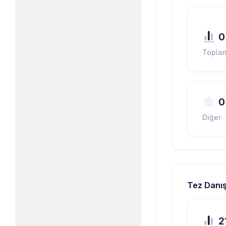
0
Topla
0
Diğer
Tez Danış
2