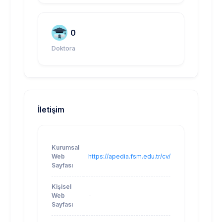
0
Doktora
İletişim
Kurumsal
Web
https://apedia.fsm.edu.tr/cv/oobasturk
Sayfası
Kişisel
Web
-
Sayfası