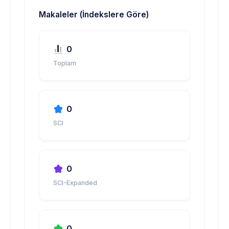
Makaleler (İndekslere Göre)
0
Toplam
0
SCI
0
SCI-Expanded
0