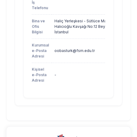
İş
Telefonu
Bina ve
Haliç Yerleşkesi - Sütlüce Mah.
Ofis
Halıcıoğlu Kavşağı No:12 Beyoğlu /
Bilgisi
İstanbul
Kurumsal
e-Posta
oobasturk@fsm.edu.tr
Adresi
Kişisel
e-Posta
-
Adresi