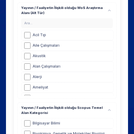
Ekonometri
Yayının / Faaliyetin İlişkili olduğu WoS Araştırma
Alanı (Alt Tür)
Elektrik-Elektronik Mühendisliği
Elektrik-Elektronik ve Haberleşme
Mühendisliği
Acil Tıp
Endüstri Mühendisliği
Aile Çalışmaları
Felsefe
Akustik
Finans
Alan Çalışmaları
Fizik
Alerji
Geleneksel Türk Sanatları
Ameliyat
Görsel İletişim Tasarımı
Anatomi ve Morfoloji
Grafik
Yayının / Faaliyetin İlişkili olduğu Scopus Temel
Androloji
Alan Kategorisi
Hadis
Anesteziyoloji
Bilgisayar Bilimi
Hukuk Tarihi
Antropoloji
Biyokimya, Genetik ve Moleküler Biyoloji