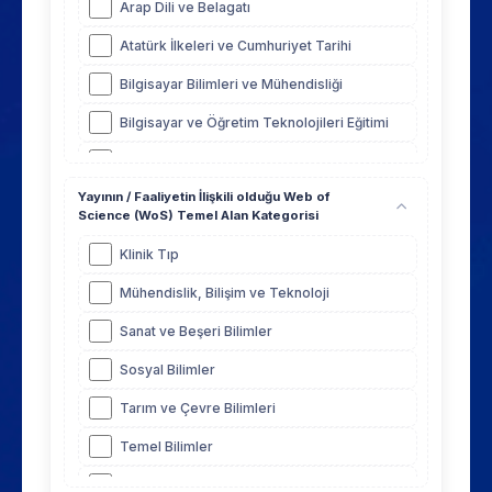
Arap Dili ve Belagatı
Atatürk İlkeleri ve Cumhuriyet Tarihi
Bilgisayar Bilimleri ve Mühendisliği
Bilgisayar ve Öğretim Teknolojileri Eğitimi
Biyomedikal Mühendisliği
Yayının / Faaliyetin İlişkili olduğu Web of
Biyomühendislik
Science (WoS) Temel Alan Kategorisi
Ceza ve Ceza Muhakemesi Hukuku
Klinik Tıp
Çeviribilim
Mühendislik, Bilişim ve Teknoloji
Çocuk ve Ergen Ruh Sağlığı ve Hastalıkları
Sanat ve Beşeri Bilimler
Dinler Tarihi
Sosyal Bilimler
Dünya Dilleri ve Edebiyatları
Tarım ve Çevre Bilimleri
Eğitim Bilimleri
Temel Bilimler
Eğitim Yönetimi
Yaşam Bilimleri