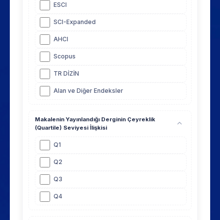
ESCI
SCI-Expanded
AHCI
Scopus
TR DİZİN
Alan ve Diğer Endeksler
Endekste taranmıyor - Hakemli
Makalenin Yayınlandığı Derginin Çeyreklik
Endekste taranmıyor - Hakemsiz
(Quartile) Seviyesi İlişkisi
Q1
Q2
Q3
Q4