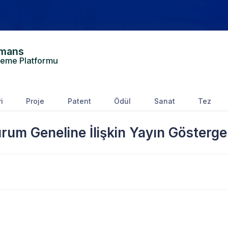
rmans
leme Platformu
ri
Proje
Patent
Ödül
Sanat
Tez
rum Geneline İlişkin Yayın Gösterge