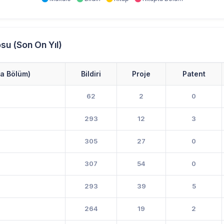
su (Son On Yıl)
ta Bölüm)
Bildiri
Proje
Patent
62
2
0
293
12
3
305
27
0
307
54
0
293
39
5
264
19
2