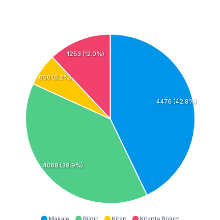
1253 (12.0%)
650 (6.2%)
4476 (42.8%)
4068 (38.9%)
Makale
Bildiri
Kitap
Kitapta Bölüm