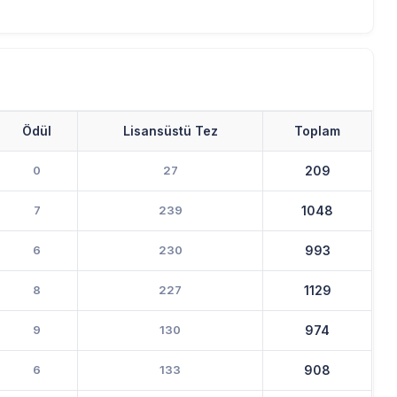
Ödül
Lisansüstü Tez
Toplam
0
27
209
7
239
1048
6
230
993
8
227
1129
9
130
974
6
133
908