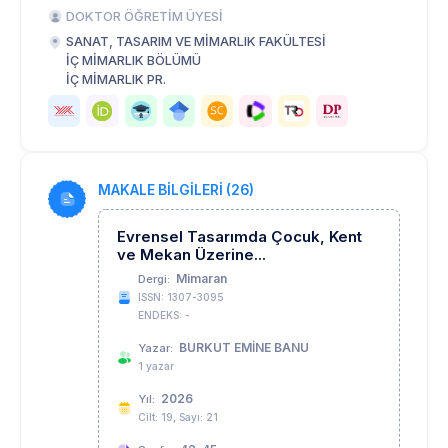
DOKTOR ÖĞRETİM ÜYESİ
SANAT, TASARIM VE MİMARLIK FAKÜLTESİ
İÇ MİMARLIK BÖLÜMÜ
İÇ MİMARLIK PR.
MAKALE BİLGİLERİ (26)
Evrensel Tasarımda Çocuk, Kent
ve Mekan Üzerine...
Mimaran
Dergi:
ISSN: 1307-3095
ENDEKS: -
BURKUT EMİNE BANU
Yazar:
1 yazar
2026
Yıl:
Cilt: 19, Sayı: 21