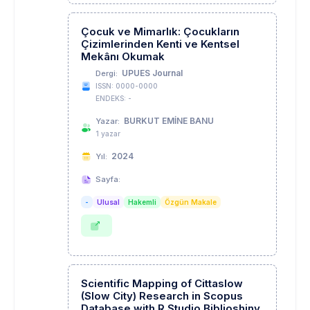
Çocuk ve Mimarlık: Çocukların
Çizimlerinden Kenti ve Kentsel
Mekânı Okumak
UPUES Journal
Dergi:
ISSN: 0000-0000
ENDEKS: -
BURKUT EMİNE BANU
Yazar:
1 yazar
2024
Yıl:
Sayfa:
-
Ulusal
Hakemli
Özgün Makale
Scientific Mapping of Cittaslow
(Slow City) Research in Scopus
Database with R Studio Biblioshiny