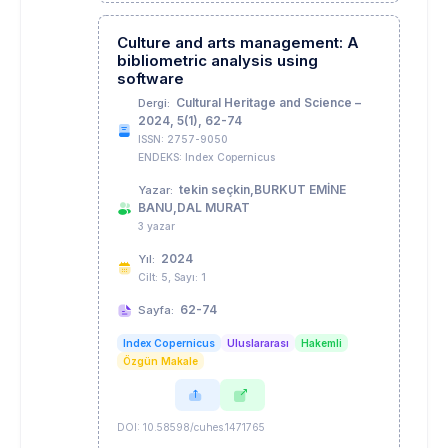
Culture and arts management: A
bibliometric analysis using
software
Cultural Heritage and Science –
Dergi:
2024, 5(1), 62-74
ISSN: 2757-9050
ENDEKS: Index Copernicus
tekin seçkin,BURKUT EMİNE
Yazar:
BANU,DAL MURAT
3 yazar
2024
Yıl:
Cilt: 5, Sayı: 1
62-74
Sayfa:
Index Copernicus
Uluslararası
Hakemli
Özgün Makale
DOI: 10.58598/cuhes.1471765