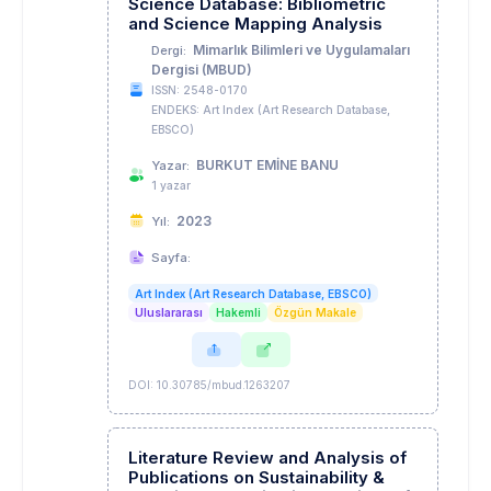
Science Database: Bibliometric
and Science Mapping Analysis
Mimarlık Bilimleri ve Uygulamaları
Dergi:
Dergisi (MBUD)
ISSN: 2548-0170
ENDEKS: Art Index (Art Research Database,
EBSCO)
BURKUT EMİNE BANU
Yazar:
1 yazar
2023
Yıl:
Sayfa:
Art Index (Art Research Database, EBSCO)
Uluslararası
Hakemli
Özgün Makale
DOI: 10.30785/mbud.1263207
Literature Review and Analysis of
Publications on Sustainability &