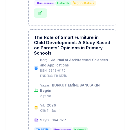
Uluslararası
Hakemli
Özgün Makale
The Role of Smart Furniture in
Child Development: A Study Based
on Parents' Opinions in Primary
Schools
Journal of Architectural Sciences
Dergi:
and Applications
ISSN: 2548-0170
ENDEKS: TR DİZİN
BURKUT EMİNE BANU,AKIN
Yazar:
Begüm
2 yazar
2026
Yıl:
Cilt: 11, Sayı: 1
164-177
Sayfa:
TR DİZİN
Uluslararası
Hakemli