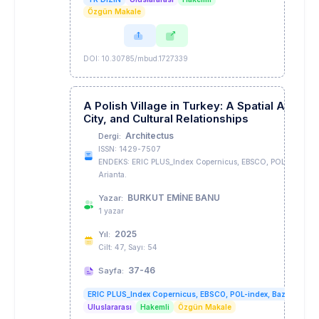
Özgün Makale
DOI: 10.30785/mbud.1727339
A Polish Village in Turkey: A Spatial Analy
City, and Cultural Relationships
Architectus
Dergi:
ISSN: 1429-7507
ENDEKS: ERIC PLUS_Index Copernicus, EBSCO, POL-index, Ba
Arianta.
BURKUT EMİNE BANU
Yazar:
1 yazar
2025
Yıl:
Cilt: 47, Sayı: 54
37-46
Sayfa:
ERIC PLUS_Index Copernicus, EBSCO, POL-index, BazTech, CEJS
Uluslararası
Hakemli
Özgün Makale