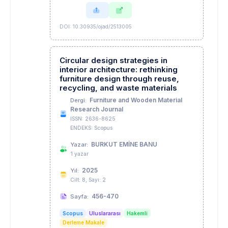
DOI: 10.30935/ojad/2513005
Circular design strategies in
interior architecture: rethinking
furniture design through reuse,
recycling, and waste materials
Furniture and Wooden Material
Dergi:
Research Journal
ISSN: 2636-8625
ENDEKS: Scopus
BURKUT EMİNE BANU
Yazar:
1 yazar
2025
Yıl:
Cilt: 8, Sayı: 2
456-470
Sayfa:
Scopus
Uluslararası
Hakemli
Derleme Makale