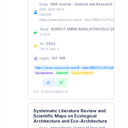
SAR Journal - Science and Research
Dergi:
ISSN: 2619-9955
ENDEKS:
https://www.sarjournal.com/#:~:text=EBSCO%20%2D%2
BURKUT EMİNE BANU,KÖSEOĞLU ÇAMAŞ EM
Yazar:
2 yazar
2023
Yıl:
Cilt: 6, Sayı: 3
137-148
Sayfa:
https://www.sarjournal.com/#:~:text=EBSCO%20%2D%20C
Uluslararası
Hakemli
Özgün Makale
DOI: 10.18421/SAR63-01
Systematic Literature Review and
Scientific Maps on Ecological
Architecture and Eco-Architecture
International Journal of Pure and
Dergi: