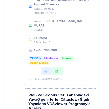
Applied Sciences
ISSN: 2149-0910
ENDEKS: TR DİZİN
BURKUT EMİNE BANU, DAL
Yazar:
MURAT
2 yazar
2023
Yıl:
Cilt: 9, Sayı: 2
369-380
Sayfa:
TR DİZİN
Uluslararası
Hakemli
Özgün Makale
DOI: 10.29132/ijpas.1365407
WoS ve Scopus Veri Tabanındaki
YavaĢ ġehirlerle (Cittaslow) Ġlgili
Yayınların VOSviewer Programıyla
Analizi