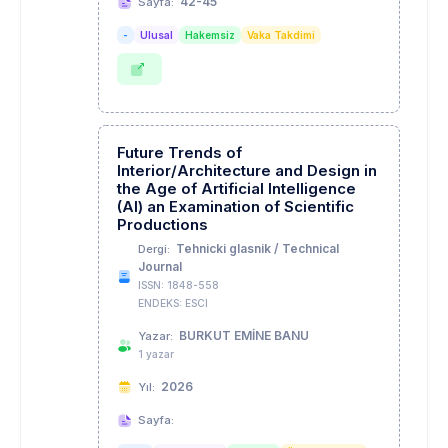
42-45
Sayfa:
-
Ulusal
Hakemsiz
Vaka Takdimi
Future Trends of
Interior/Architecture and Design in
the Age of Artificial Intelligence
(AI) an Examination of Scientific
Productions
Tehnicki glasnik / Technical
Dergi:
Journal
ISSN: 1848-558
ENDEKS: ESCI
BURKUT EMİNE BANU
Yazar:
1 yazar
2026
Yıl:
Sayfa: