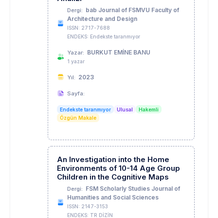
bab Journal of FSMVU Faculty of
Dergi:
Architecture and Design
ISSN: 2717-7688
ENDEKS: Endekste taranmıyor
BURKUT EMİNE BANU
Yazar:
1 yazar
2023
Yıl:
Sayfa:
Endekste taranmıyor
Ulusal
Hakemli
Özgün Makale
An Investigation into the Home
Environments of 10-14 Age Group
Children in the Cognitive Maps
FSM Scholarly Studies Journal of
Dergi:
Humanities and Social Sciences
ISSN: 2147-3153
ENDEKS: TR DİZİN