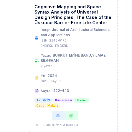
Cognitive Mapping and Space
Syntax Analysis of Universal
Design Principles: The Case of the
Üsküdar Barrier-Free Life Center
Journal of Architectural Sciences
Dergi:
and Applications
ISSN: 2548-0170
ENDEKS: TR DİZİN
BURKUT EMİNE BANU,YILMAZ
Yazar:
BİLGEHAN
2 yazar
2024
Yıl:
Cilt: 9, Sayı: 1
422-443
Sayfa:
TR DİZİN
Uluslararası
Hakemli
Özgün Makale
DOI: 10.30785/mbud.1410694