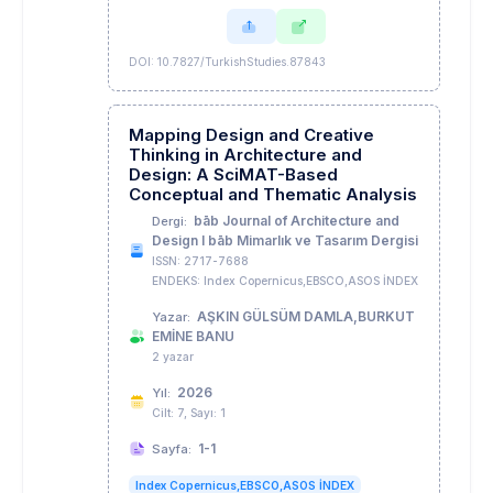
DOI: 10.7827/TurkishStudies.87843
Mapping Design and Creative
Thinking in Architecture and
Design: A SciMAT-Based
Conceptual and Thematic Analysis
bāb Journal of Architecture and
Dergi:
Design I bāb Mimarlık ve Tasarım Dergisi
ISSN: 2717-7688
ENDEKS: Index Copernicus,EBSCO,ASOS İNDEX
AŞKIN GÜLSÜM DAMLA,BURKUT
Yazar:
EMİNE BANU
2 yazar
2026
Yıl:
Cilt: 7, Sayı: 1
1-1
Sayfa:
Index Copernicus,EBSCO,ASOS İNDEX