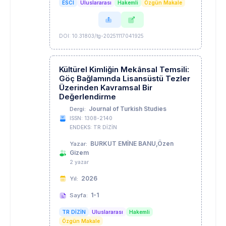
ESCI
Uluslararası
Hakemli
Özgün Makale
DOI: 10.31803/tg-20251117041925
Kültürel Kimliğin Mekânsal Temsili:
Göç Bağlamında Lisansüstü Tezler
Üzerinden Kavramsal Bir
Değerlendirme
Journal of Turkish Studies
Dergi:
ISSN: 1308-2140
ENDEKS: TR DİZİN
BURKUT EMİNE BANU,Özen
Yazar:
Gizem
2 yazar
2026
Yıl:
1-1
Sayfa:
TR DİZİN
Uluslararası
Hakemli
Özgün Makale