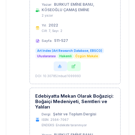
BURKUT EMİNE BANU,
Yazar:
KÖSEOĞLU ÇAMAŞ EMİNE
2 yazar
2022
Yıl:
Cilt: 7, Sayı: 2
511-527
Sayfa:
Art Index (Art Research Database, EBSCO)
Uluslararası
Hakemli
Özgün Makale
DOI: 10.30785/mbud.1099993
Edebiyatta Mekan Olarak Boğaziçi:
Boğaiçi Medeniyeti, Semtleri ve
Yalıları
Şehir ve Toplum Dergisi
Dergi:
ISSN: 2564-7067
ENDEKS: Endekste taranmıyor
BURKUT EMİNE BANU
Yazar: