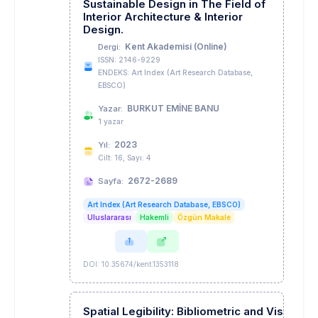
Sustainable Design in The Field of
Interior Architecture & Interior
Design.
Kent Akademisi (Online)
Dergi:
ISSN: 2146-9229
ENDEKS: Art Index (Art Research Database,
EBSCO)
BURKUT EMİNE BANU
Yazar:
1 yazar
2023
Yıl:
Cilt: 16, Sayı: 4
2672-2689
Sayfa:
Art Index (Art Research Database, EBSCO)
Uluslararası
Hakemli
Özgün Makale
DOI: 10.35674/kent.1353118
Spatial Legibility: Bibliometric and Visual