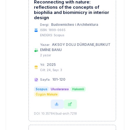
Reconnecting with nature:
reflections of the concepts of
biophilia and biomimicry in interior
design
Budownictwo i Architektura
Dergi:
ISSN: 1899-0665
ENDEKS: Scopus
AKSOY DOLU DÜRDANE,BURKUT
Yazar:
EMİNE BANU
2 yazar
2025
Yıl:
Cilt: 24, Sayı: 3
101-120
Sayfa:
Scopus
Uluslararası
Hakemli
Özgün Makale
DOI: 10.35784/bud-arch.7218