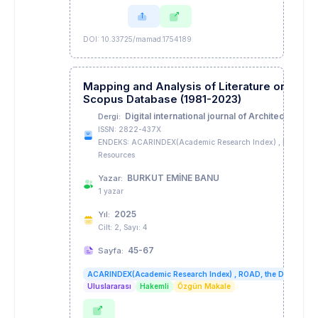
DOI: 10.33725/mamad.1754189
Mapping and Analysis of Literature on Spatia
Scopus Database (1981-2023)
Digital international journal of Architecture Ar
Dergi:
ISSN: 2822-437X
ENDEKS: ACARINDEX(Academic Research Index) , ROAD, the 
Resources
BURKUT EMİNE BANU
Yazar:
1 yazar
2025
Yıl:
Cilt: 2, Sayı: 4
45-67
Sayfa:
ACARINDEX(Academic Research Index) , ROAD, the Directory 
Uluslararası
Hakemli
Özgün Makale