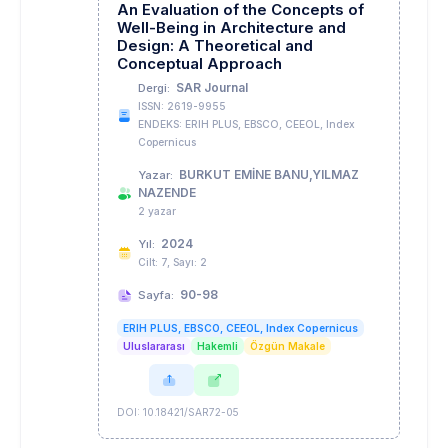
An Evaluation of the Concepts of
Well-Being in Architecture and
Design: A Theoretical and
Conceptual Approach
SAR Journal
Dergi:
ISSN: 2619-9955
ENDEKS: ERIH PLUS, EBSCO, CEEOL, Index
Copernicus
BURKUT EMİNE BANU,YILMAZ
Yazar:
NAZENDE
2 yazar
2024
Yıl:
Cilt: 7, Sayı: 2
90-98
Sayfa:
ERIH PLUS, EBSCO, CEEOL, Index Copernicus
Uluslararası
Hakemli
Özgün Makale
DOI: 10.18421/SAR72-05