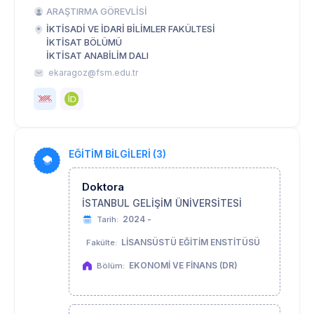
ARAŞTIRMA GÖREVLİSİ
İKTİSADİ VE İDARİ BİLİMLER FAKÜLTESİ
İKTİSAT BÖLÜMÜ
İKTİSAT ANABİLİM DALI
ekaragoz@fsm.edu.tr
EĞİTİM BİLGİLERİ (3)
Doktora
İSTANBUL GELİŞİM ÜNİVERSİTESİ
2024 -
Tarih:
LİSANSÜSTÜ EĞİTİM ENSTİTÜSÜ
Fakülte:
EKONOMİ VE FİNANS (DR)
Bölüm: