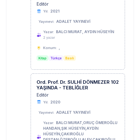
Editör
2021
Yıl:
ADALET YAYINEVİ
Yayınevi:
BALCI MURAT, AYDIN HÜSEYİN
Yazar:
2 yazar
,
Konum:
Kitap
Türkçe
Basılı
Ord. Prof. Dr. SULHİ DÖNMEZER 102
YAŞINDA - TEBLİĞLER
Editör
2020
Yıl:
ADALET YAYINEVİ
Yayınevi:
BALCI MURAT,ORUÇ ÖMEROĞLU
Yazar:
HANDAN,ŞIK HÜSEYİN,AYDİN
HÜSEYİN,ÇAKIROĞLU
DESTAN,ÖZEROĞLU ALEV,ÇAKIROĞLU