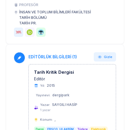
PROFESÖR
İNSAN VE TOPLUM BİLİMLERİ FAKÜLTESİ
TARİH BÖLÜMÜ
TARİH PR.
EDİTÖRLÜK BİLGİLERİ (1)
Gizle
Tarih Kritik Dergisi
Editör
2015
Yıl:
dergipark
Yayınevi:
SAYGILI HASİP
Yazar:
1 yazar
,
Konum:
Dergi
EBSCO, ULAKBİM
Türkçe
Elektronik