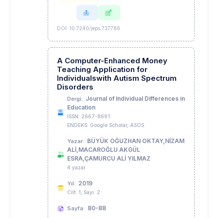
DOI: 10.7240/jeps.737786
A Computer-Enhanced Money
Teaching Application for
Individualswith Autism Spectrum
Disorders
Journal of Individual Differences in
Dergi:
Education
ISSN: 2667-8691
ENDEKS: Google Scholar, ASOS
BÜYÜK OĞUZHAN OKTAY,NİZAM
Yazar:
ALİ,MACAROĞLU AKGÜL
ESRA,ÇAMURCU ALİ YILMAZ
4 yazar
2019
Yıl:
Cilt: 1, Sayı: 2
80-88
Sayfa: