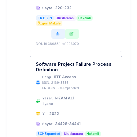
220-232
Sayfa:
TR DİZİN
Uluslararası
Hakemli
Özgün Makale
DOI: 10.38088/jise.1006070
Software Project Failure Process
Definition
IEEE Access
Dergi:
ISSN: 2169-3536
ENDEKS: SCI-Expanded
NİZAM ALİ
Yazar:
1 yazar
2022
Yıl:
34428-34441
Sayfa:
SCI-Expanded
Uluslararası
Hakemli