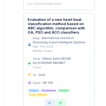
DOI: 10.16947/fsmiad.78030
Evaluation of a new heart beat
classification method based on
ABC algorithm, comparison with
GA, PSO and ACO classifiers
International Journal of
Dergi:
Reasoning-based Intelligent Systems
ISSN: 1755-0556
ENDEKS: Scopus
Dilmac Selim,NİZAM
Yazar:
ALİ,KORÜREK MEHMET
3 yazar
2014
Yıl:
98-108
Sayfa:
Scopus
Uluslararası
Hakemli
Özgün Makale