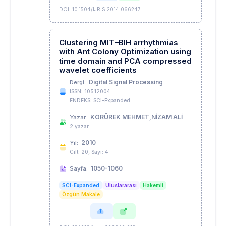
DOI: 10.1504/IJRIS.2014.066247
Clustering MIT–BIH arrhythmias
with Ant Colony Optimization using
time domain and PCA compressed
wavelet coefficients
Digital Signal Processing
Dergi:
ISSN: 10512004
ENDEKS: SCI-Expanded
KORÜREK MEHMET,NİZAM ALİ
Yazar:
2 yazar
2010
Yıl:
Cilt: 20, Sayı: 4
1050-1060
Sayfa:
SCI-Expanded
Uluslararası
Hakemli
Özgün Makale