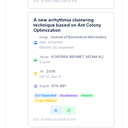
DOI: 10.1016/j.dsp.2009.10.019
A new arrhythmia clustering
technique based on Ant Colony
Optimization
Journal of Biomedical Informatics
Dergi:
ISSN: 15320464
ENDEKS: SCI-Expanded
KORÜREK MEHMET,NİZAM ALİ
Yazar:
2 yazar
2008
Yıl:
Cilt: 41, Sayı: 6
874-881
Sayfa:
SCI-Expanded
Uluslararası
Hakemli
Özgün Makale
DOI: 10.1016/j.jbi.2008.01.014