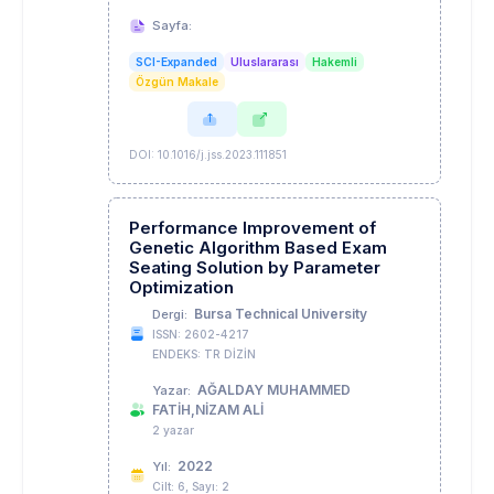
Sayfa:
SCI-Expanded
Uluslararası
Hakemli
Özgün Makale
DOI: 10.1016/j.jss.2023.111851
Performance Improvement of
Genetic Algorithm Based Exam
Seating Solution by Parameter
Optimization
Bursa Technical University
Dergi:
ISSN: 2602-4217
ENDEKS: TR DİZİN
AĞALDAY MUHAMMED
Yazar:
FATİH,NİZAM ALİ
2 yazar
2022
Yıl:
Cilt: 6, Sayı: 2