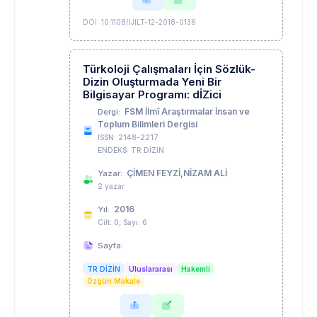
DOI: 10.1108/IJILT-12-2018-0136
Türkoloji Çalışmaları İçin Sözlük-
Dizin Oluşturmada Yeni Bir
Bilgisayar Programı: dİZici
FSM İlmî Araştırmalar İnsan ve
Dergi:
Toplum Bilimleri Dergisi
ISSN: 2148-2217
ENDEKS: TR DİZİN
ÇİMEN FEYZİ,NİZAM ALİ
Yazar:
2 yazar
2016
Yıl:
Cilt: 0, Sayı: 6
Sayfa:
TR DİZİN
Uluslararası
Hakemli
Özgün Makale