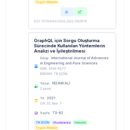
Özgün Makale
DOI: 10.1109/ACCESS.2022.3162878
GraphQL için Sorgu Oluşturma
Sürecinde Kullanılan Yöntemlerin
Analizi ve İyileştirilmesi
International Journal of Advances
Dergi:
in Engineering and Pure Sciences
ISSN: 2636-8277
ENDEKS: TR DİZİN
NİZAM ALİ
Yazar:
2 yazar
2021
Yıl:
Cilt: 33, Sayı: 1
73-82
Sayfa:
TR DİZİN
Uluslararası
Hakemli
Özgün Makale