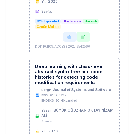
2025
Yıl:
Sayfa:
SCI-Expanded
Uluslararası
Hakemli
Özgün Makale
DOI: 10.1109/ACCESS.2025.3542566
Deep learning with class-level
abstract syntax tree and code
histories for detecting code
modification requirements
Journal of Systems and Software
Dergi:
ISSN: 0164-1212
ENDEKS: SCI-Expanded
BÜYÜK OĞUZHAN OKTAY,NİZAM
Yazar:
ALİ
2 yazar
2023
Yıl: