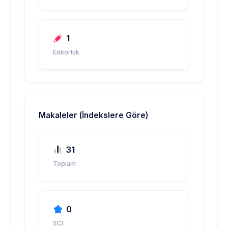
1
Editörlük
Makaleler (İndekslere Göre)
31
Toplam
0
SCI