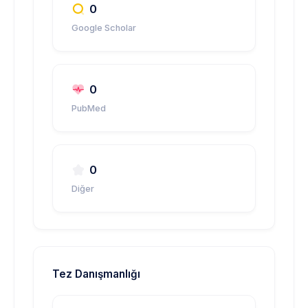
0
Google Scholar
0
PubMed
0
Diğer
Tez Danışmanlığı