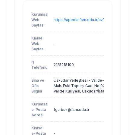
Kurumsal
Web
https://apedia.fsm.edu.tr/cv/fgurbuz
Sayfası
Kişisel
Web
-
Sayfası
İş
2125218100
Telefonu
Bina ve
Üsküdar Yerleşkesi - Valide-i Atik
Ofis
Mah. Eski Toptaşı Cad. No:93 Atik
Bilgisi
Valide Külliyesi, Üsküdar/İstanbul
Kurumsal
e-Posta
fgurbuz@fsm.edu.tr
Adresi
Kişisel
e-Posta
-