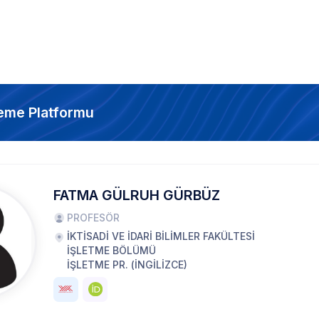
eme Platformu
FATMA GÜLRUH GÜRBÜZ
PROFESÖR
İKTİSADİ VE İDARİ BİLİMLER FAKÜLTESİ
İŞLETME BÖLÜMÜ
İŞLETME PR. (İNGİLİZCE)