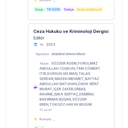
Konum:
Dergi
TR DİZİN
Türkçe
Basılı+Elektronik
Ceza Hukuku ve Kriminoloji Dergisi
Editör
2023
Yıl:
istanbul üniversitesi
Yayınevi:
SÖZÜER ADEM,YORULMAZ
Yazar:
ABDULLAH COŞKUN,TARI CÖMERT
ITIR,DURSUN SELMAN,TALAS
SERDAR,MADEN MEHMET,BAYTAZ
ABDULLAH BATUHAN,ÖNOK RİFAT
MURAT,İÇER ZAFER,ERBAŞ
RAHİME,IŞIKA SERTAÇ,DEMİRAL
BAKIRMAN BÜŞRA,SÖZÜER
EREN,TOKGÖZ HAVVA BEGÜM
14 yazar
,
Konum: