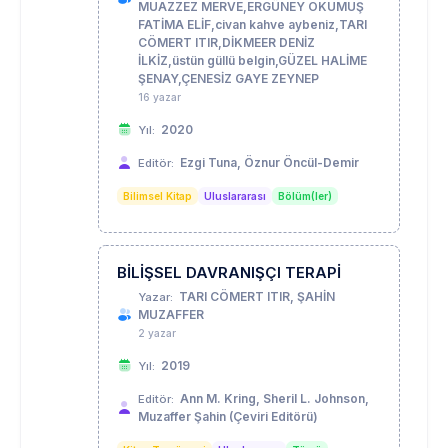
MUAZZEZ MERVE,ERGÜNEY OKUMUŞ
FATİMA ELİF,civan kahve aybeniz,TARI
CÖMERT ITIR,DİKMEER DENİZ
İLKİZ,üstün güllü belgin,GÜZEL HALİME
ŞENAY,ÇENESİZ GAYE ZEYNEP
16 yazar
2020
Yıl:
Ezgi Tuna, Öznur Öncül-Demir
Editör:
Bilimsel Kitap
Uluslararası
Bölüm(ler)
BİLİŞSEL DAVRANIŞÇI TERAPİ
TARI CÖMERT ITIR, ŞAHİN
Yazar:
MUZAFFER
2 yazar
2019
Yıl:
Ann M. Kring, Sheril L. Johnson,
Editör:
Muzaffer Şahin (Çeviri Editörü)