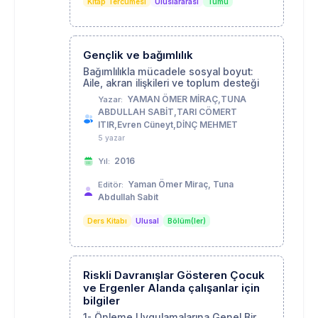
Kitap Tercümesi
Uluslararası
Tümü
Gençlik ve bağımlılık
Bağımlılıkla mücadele sosyal boyut:
Aile, akran ilişkileri ve toplum desteği
YAMAN ÖMER MİRAÇ,TUNA
Yazar:
ABDULLAH SABİT,TARI CÖMERT
ITIR,Evren Cüneyt,DİNÇ MEHMET
5 yazar
2016
Yıl:
Yaman Ömer Miraç, Tuna
Editör:
Abdullah Sabit
Ders Kitabı
Ulusal
Bölüm(ler)
Riskli Davranışlar Gösteren Çocuk
ve Ergenler Alanda çalışanlar için
bilgiler
1- Önleme Uygulamalarına Genel Bir