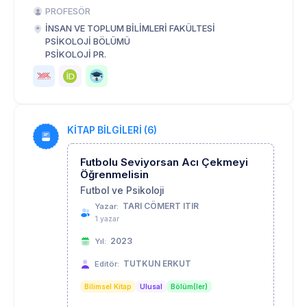
PROFESÖR
İNSAN VE TOPLUM BİLİMLERİ FAKÜLTESİ
PSİKOLOJİ BÖLÜMÜ
PSİKOLOJİ PR.
KİTAP BİLGİLERİ (6)
Futbolu Seviyorsan Acı Çekmeyi
Öğrenmelisin
Futbol ve Psikoloji
TARI CÖMERT ITIR
Yazar:
1 yazar
2023
Yıl:
TUTKUN ERKUT
Editör:
Bilimsel Kitap
Ulusal
Bölüm(ler)