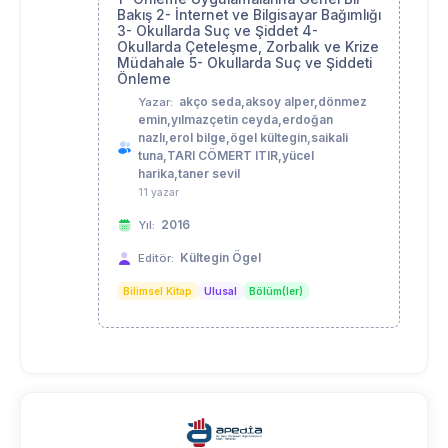
Bakış 2- İnternet ve Bilgisayar Bağımlığı
3- Okullarda Suç ve Şiddet 4-
Okullarda Çeteleşme, Zorbalık ve Krize
Müdahale 5- Okullarda Suç ve Şiddeti
Önleme
akço seda,aksoy alper,dönmez
Yazar:
emin,yılmazçetin ceyda,erdoğan
nazlı,erol bilge,ögel kültegin,saikali
tuna,TARI CÖMERT ITIR,yücel
harika,taner sevil
11 yazar
2016
Yıl:
Kültegin Ögel
Editör:
Bilimsel Kitap
Ulusal
Bölüm(ler)