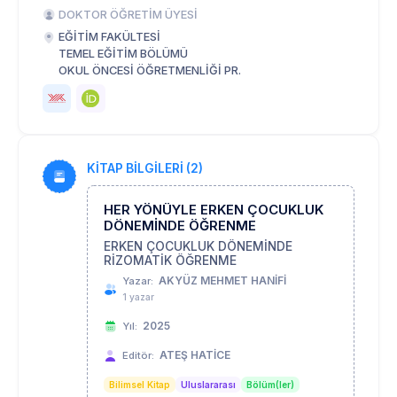
DOKTOR ÖĞRETİM ÜYESİ
EĞİTİM FAKÜLTESİ
TEMEL EĞİTİM BÖLÜMÜ
OKUL ÖNCESİ ÖĞRETMENLİĞİ PR.
KİTAP BİLGİLERİ (2)
HER YÖNÜYLE ERKEN ÇOCUKLUK
DÖNEMİNDE ÖĞRENME
ERKEN ÇOCUKLUK DÖNEMİNDE
RİZOMATİK ÖĞRENME
AKYÜZ MEHMET HANİFİ
Yazar:
1 yazar
2025
Yıl:
ATEŞ HATİCE
Editör:
Bilimsel Kitap
Uluslararası
Bölüm(ler)